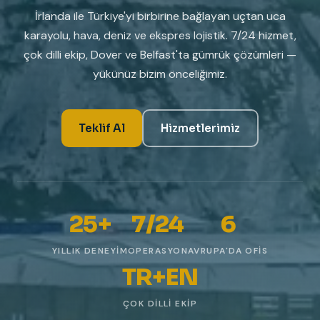
İrlanda ile Türkiye'yi birbirine bağlayan uçtan uca
karayolu, hava, deniz ve ekspres lojistik. 7/24 hizmet,
çok dilli ekip, Dover ve Belfast'ta gümrük çözümleri —
yükünüz bizim önceliğimiz.
Teklif Al
Hizmetlerimiz
25+
7/24
6
YILLIK DENEYIM
OPERASYON
AVRUPA'DA OFIS
TR+EN
ÇOK DILLI EKIP