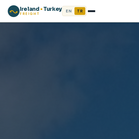
Ireland
•
Turkey
EN
TR
FREIGHT