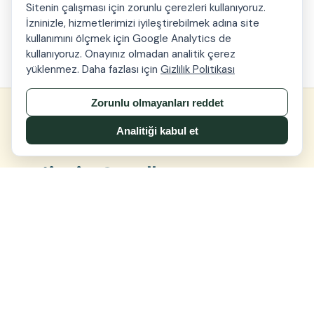
Kaliteden ödün vermeyen, maliyet odaklı
Sitenin çalışması için zorunlu çerezleri kullanıyoruz.
İzninizle, hizmetlerimizi iyileştirebilmek adına site
taşımacılık çözümleri.
kullanımını ölçmek için Google Analytics de
kullanıyoruz. Onayınız olmadan analitik çerez
yüklenmez. Daha fazlası için
Gizlilik Politikası
Zorunlu olmayanları reddet
Analitiği kabul et
SINCE 2000
Lojistik Ortağınız
Sizin yükünüz bizim yükümüz. İrlanda, İngiltere ve
Türkiye'yi birbirine bağlayan en hızlı büyüyen
taşımacılık organizasyonlarından biri olarak; deneyimli,
müşteri odaklı ekibimizi stratejik konumlu depolarımız
ve Dover'daki kendi gümrük tesisimizle birleştiriyoruz.