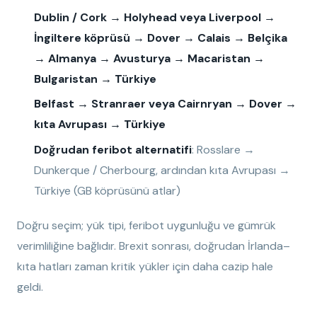
Dublin / Cork → Holyhead veya Liverpool →
İngiltere köprüsü → Dover → Calais → Belçika
→ Almanya → Avusturya → Macaristan →
Bulgaristan → Türkiye
Belfast → Stranraer veya Cairnryan → Dover →
kıta Avrupası → Türkiye
Doğrudan feribot alternatifi
: Rosslare →
Dunkerque / Cherbourg, ardından kıta Avrupası →
Türkiye (GB köprüsünü atlar)
Doğru seçim; yük tipi, feribot uygunluğu ve gümrük
verimliliğine bağlıdır. Brexit sonrası, doğrudan İrlanda–
kıta hatları zaman kritik yükler için daha cazip hale
geldi.