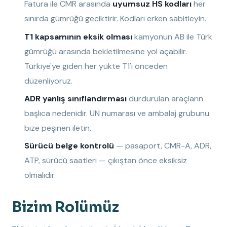
Fatura ile CMR arasında
uyumsuz HS kodları
her
sınırda gümrüğü geciktirir. Kodları erken sabitleyin.
T1 kapsamının eksik olması
kamyonun AB ile Türk
gümrüğü arasında bekletilmesine yol açabilir.
Türkiye'ye giden her yükte T1'i önceden
düzenliyoruz.
ADR yanlış sınıflandırması
durdurulan araçların
başlıca nedenidir. UN numarası ve ambalaj grubunu
bize peşinen iletin.
Sürücü belge kontrolü
— pasaport, CMR-A, ADR,
ATP, sürücü saatleri — çıkıştan önce eksiksiz
olmalıdır.
Bizim Rolümüz