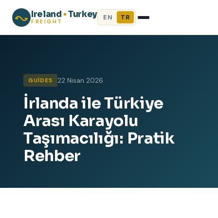
Ireland
•
Turkey
EN
TR
FREIGHT
22 Nisan 2026
GUIDES
İrlanda ile Türkiye
Arası Karayolu
Taşımacılığı: Pratik
Rehber