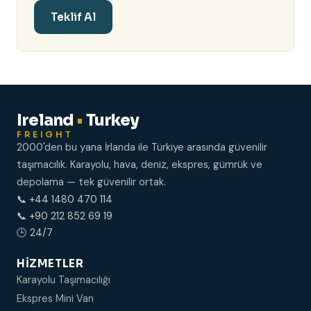
Teklif Al
Ireland
•
Turkey
FREIGHT
2000'den bu yana İrlanda ile Türkiye arasında güvenilir
taşımacılık. Karayolu, hava, deniz, ekspres, gümrük ve
depolama — tek güvenilir ortak.
📞 +44 1480 470 114
📞 +90 212 852 69 19
🕒 24/7
HIZMETLER
Karayolu Taşımacılığı
Ekspres Mini Van