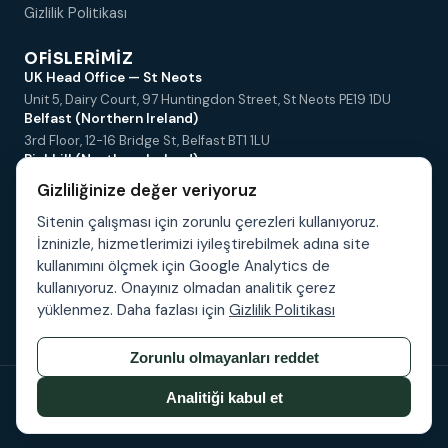
Gizlilik Politikası
OFISLERIMIZ
UK Head Office — St Neots
Unit 5, Dairy Court, 97 Huntingdon Street, St Neots PE19 1DU
Belfast (Northern Ireland)
3rd Floor, 12-16 Bridge St, Belfast BT1 1LU
Richhill (Northern Ireland)
Unit 9, Bramley Business Centre, 36-38 Main Street, Richhill BT61
Gizliliğinize değer veriyoruz
9PW
Istanbul
Sitenin çalışması için zorunlu çerezleri kullanıyoruz.
Çakmaklı Mah. Hadımköy Yolu Cad. No:67 K:2 D:6 Büyükçekmece
İzninizle, hizmetlerimizi iyileştirebilmek adına site
Bursa
kullanımını ölçmek için Google Analytics de
Fethiye Mah. Fesleğen Sok. Ata Plaza 2/1 D:12, Nilüfer
kullanıyoruz. Onayınız olmadan analitik çerez
Izmir
yüklenmez. Daha fazlası için
Gizlilik Politikası
1831/14 Sokak No:12 K:1 D:5-6, Karşıyaka Tower, Bahçelievler
Zorunlu olmayanları reddet
©
2026
Ireland Turkey Freight.
Tüm hakları saklıdır.
Analitiği kabul et
Geliştiren
GRKN Studios Management Ltd