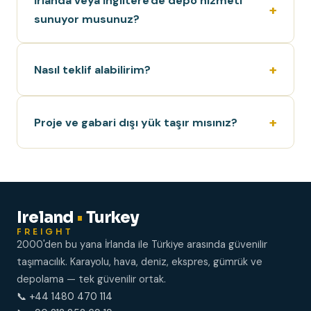
İrlanda veya İngiltere'de depo hizmeti
sunuyor musunuz?
Nasıl teklif alabilirim?
Proje ve gabari dışı yük taşır mısınız?
Ireland
•
Turkey
FREIGHT
2000'den bu yana İrlanda ile Türkiye arasında güvenilir
taşımacılık. Karayolu, hava, deniz, ekspres, gümrük ve
depolama — tek güvenilir ortak.
📞 +44 1480 470 114