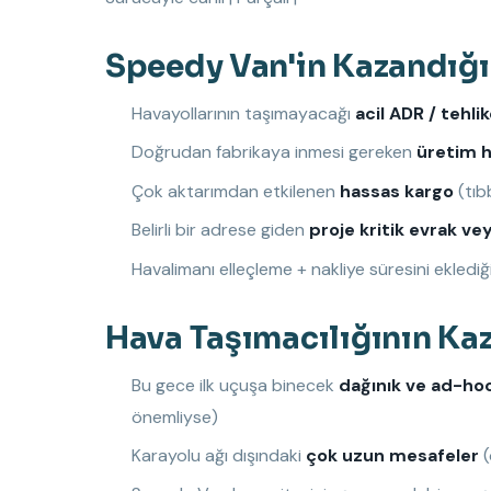
Speedy Van'in Kazandığ
Havayollarının taşımayacağı
acil ADR / tehli
Doğrudan fabrikaya inmesi gereken
üretim h
Çok aktarımdan etkilenen
hassas kargo
(tıb
Belirli bir adrese giden
proje kritik evrak v
Havalimanı elleçleme + nakliye süresini ekled
Hava Taşımacılığının Ka
Bu gece ilk uçuşa binecek
dağınık ve ad-ho
önemliyse)
Karayolu ağı dışındaki
çok uzun mesafeler
(