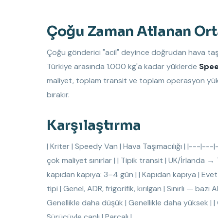
Çoğu Zaman Atlanan Ort
Çoğu gönderici "acil" deyince doğrudan hava taşım
Türkiye arasında 1.000 kg'a kadar yüklerde
Spee
maliyet, toplam transit ve toplam operasyon yük
bırakır.
Karşılaştırma
| Kriter | Speedy Van | Hava Taşımacılığı | |---|---|-
çok maliyet sınırlar | | Tipik transit | UK/İrlanda →
kapıdan kapıya: 3–4 gün | | Kapıdan kapıya | Evet
tipi | Genel, ADR, frigorifik, kırılgan | Sınırlı — baz
Genellikle daha düşük | Genellikle daha yüksek | | G
Sürücüyle canlı | Parçalı |