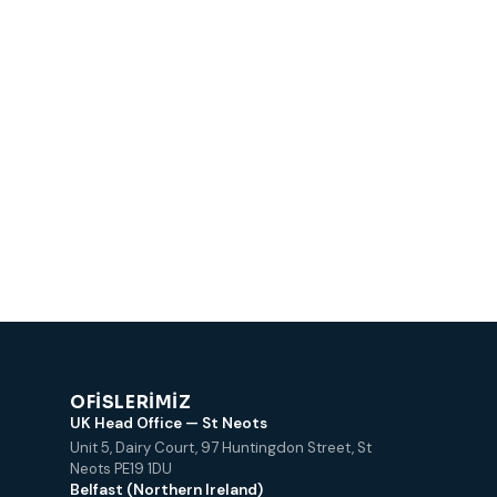
OFISLERIMIZ
UK Head Office — St Neots
Unit 5, Dairy Court, 97 Huntingdon Street, St
Neots PE19 1DU
Belfast (Northern Ireland)