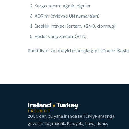
Kargo tanımı, ağırlık, ölçüler
ADR mı (öyleyse UN numaraları)
Sıcaklık ihtiyacı (ortam, +2/+8, donmuş)
Hedef varış zamanı (ETA)
Sabit fiyat ve onaylı bir araçla geri döneriz. Başl
Ireland
•
Turkey
FREIGHT
2000'den bu yana İrlanda ile Türkiye arasında
güvenilir taşımacılık. Karayolu, hava, deniz,