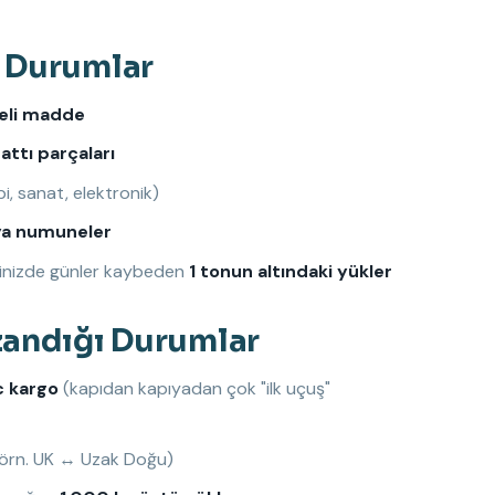
ı Durumlar
keli madde
attı parçaları
bi, sanat, elektronik)
eya numuneler
iğinizde günler kaybeden
1 tonun altındaki yükler
zandığı Durumlar
c kargo
(kapıdan kapıyadan çok "ilk uçuş"
örn. UK ↔ Uzak Doğu)