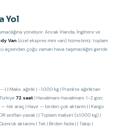
a Yol
acılığına yöneliyor. Ancak İrlanda, İngiltere ve
dy Van
(özel ekspres mini van) hizmetimiz; toplam
ü açısından çoğu zaman hava taşımacılığını geride
--| | Maks. ağırlık | ~1.000 kg | Pratikte ağırlıktan
 Türkiye
72 saat
| Havalimanı-havalimanı: 1–2 gün;
 — tek araç | Hayır — birden çok aktarım | | Kargo
ı ADR sınıfları yasak | | Toplam maliyet (≤1.000 kg) |
ümrük aktarımı | Tek | Birden fazla | | Takip |