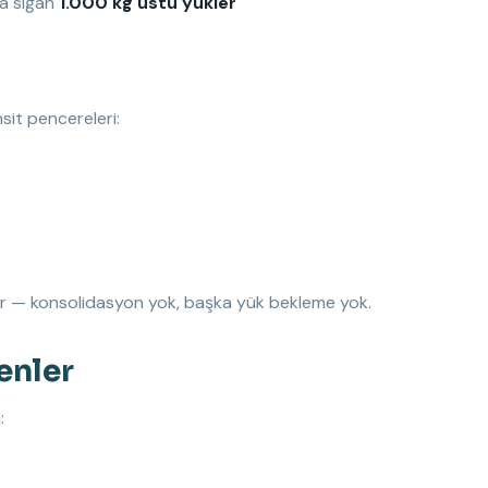
şa sığan
1.000 kg üstü yükler
it pencereleri:
lınır — konsolidasyon yok, başka yük bekleme yok.
enler
: