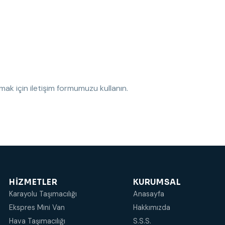
amak için iletişim formumuzu kullanın.
HIZMETLER
KURUMSAL
Karayolu Taşımacılığı
Anasayfa
Ekspres Mini Van
Hakkımızda
Hava Taşımacılığı
S.S.S.