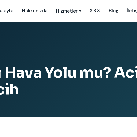
asayfa
Hakkımızda
S.S.S.
Blog
İleti
Hizmetler
▾
Hava Yolu mu? Acil
cih