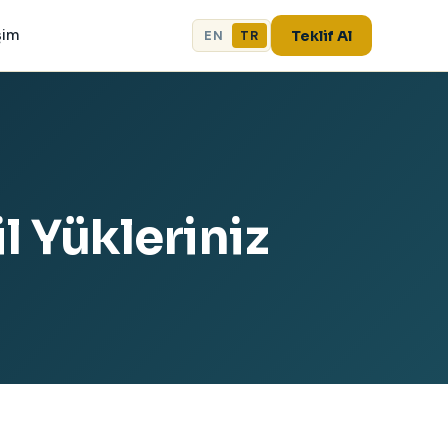
şim
Teklif Al
EN
TR
 Yükleriniz