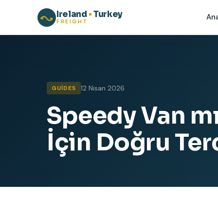
Ireland
•
Turkey
An
FREIGHT
12 Nisan 2026
GUIDES
Speedy Van mı 
İçin Doğru Ter